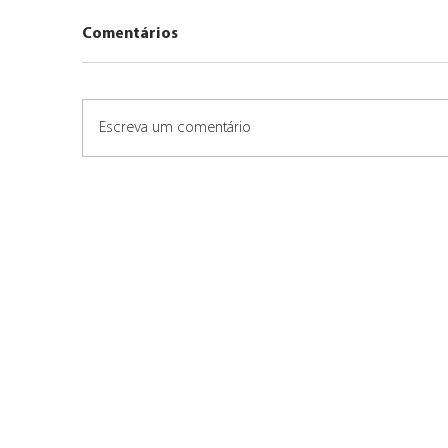
Comentários
Um
Escreva um comentário
Até mais, e obrigado pelos
peixes!