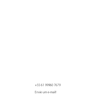
 mas já que
m)…
+55 61 99960 7679
Envie um e-mail!