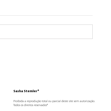
 dia dá certo
Eu não pedi isso,
você(s) insiste(
Sasha Stemler®
Proibida a reprodução total ou parcial deste site sem autorização.
Todos os direitos reservados®