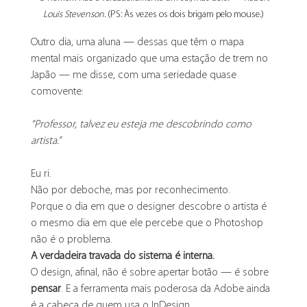
Louis Stevenson.
 (PS: Às vezes os dois brigam pelo mouse.)
Outro dia, uma aluna — dessas que têm o mapa 
mental mais organizado que uma estação de trem no 
Japão — me disse, com uma seriedade quase 
comovente:
“Professor, talvez eu esteja me descobrindo como 
artista.”
Eu ri.
Não por deboche, mas por reconhecimento.
Porque o dia em que o designer descobre o artista é 
o mesmo dia em que ele percebe que o Photoshop 
não é o problema.
A verdadeira travada do sistema é interna.
O design, afinal, não é sobre apertar botão — é sobre 
pensar
. E a ferramenta mais poderosa da Adobe ainda 
é a cabeça de quem usa o InDesign.