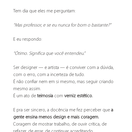
Tem dia que eles me perguntam:
“Mas professor, e se eu nunca for bom o bastante?”
E eu respondo:
“Ótimo. Significa que você entendeu.”
Ser designer — e artista — é conviver com a dúvida, 
com o erro, com a incerteza de tudo.
É não confiar nem em si mesmo, mas seguir criando 
mesmo assim.
É um ato de
 teimosia
 com
 verniz estético.
E pra ser sincero, a docência me fez perceber que 
a 
gente ensina menos design e mais coragem.
Coragem de mostrar trabalho, de ouvir crítica, de 
refazer, de errar, de continuar acreditando.