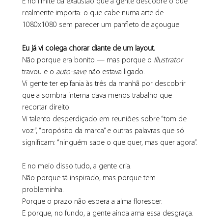
É no limite da exaustão que a gente descobre o que 
realmente importa: o que cabe numa arte de 
1080x1080 sem parecer um panfleto de açougue.
Eu já vi colega chorar diante de um layout.
Não porque era bonito — mas porque o 
Illustrator
travou e o 
auto-save
 não estava ligado.
Vi gente ter epifania às três da manhã por descobrir 
que a sombra interna dava menos trabalho que 
recortar direito.
Vi talento desperdiçado em reuniões sobre “tom de 
voz”, “propósito da marca” e outras palavras que só 
significam: “ninguém sabe o que quer, mas quer agora”.
E no meio disso tudo, a gente cria.
Não porque tá inspirado, mas porque tem 
probleminha.
Porque o prazo não espera a alma florescer.
E porque, no fundo, a gente ainda ama essa desgraça.