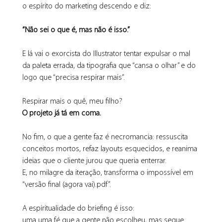
o espírito do marketing descendo e diz:
“Não sei o que é, mas não é isso.”
E lá vai o exorcista do Illustrator tentar expulsar o mal 
da paleta errada, da tipografia que “cansa o olhar” e do 
logo que “precisa respirar mais”.
Respirar mais o quê, meu filho?
O projeto já tá em coma.
No fim, o que a gente faz é necromancia: ressuscita 
conceitos mortos, refaz layouts esquecidos, e reanima 
ideias que o cliente jurou que queria enterrar.
E, no milagre da iteração, transforma o impossível em 
“versão final (agora vai).pdf”.
A espiritualidade do briefing é isso:
uma uma fé que a gente não escolheu, mas segue 